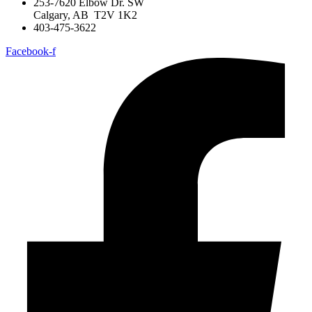
253-7620 Elbow Dr. SW
Calgary, AB T2V 1K2
403-475-3622
Facebook-f